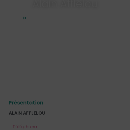
Alain Afflelou
Boutiques & Magasins
,
Opticien
Présentation
ALAIN AFFLELOU
Téléphone