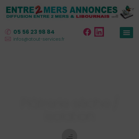
05 56 23 98 84
infos@atout-services.fr
La vitrine des
artisans
Plâtrerie sèche /
isolation